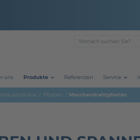
r uns
Produkte
Referenzen
Service
I
nbauprodukte
Pfosten
Maschendrahtpfosten