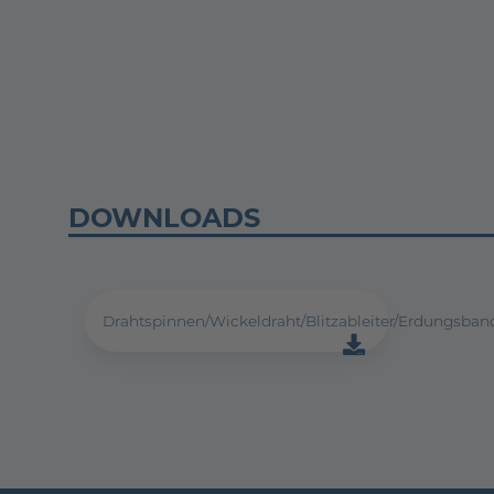
DOWNLOADS
Drahtspinnen/Wickeldraht/Blitzableiter/Erdungsban