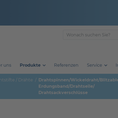
r uns
Produkte
Referenzen
Service
I
htstifte / Drähte
Drahtspinnen/Wickeldraht/Blitzable
Erdungsband/Drahtseile/
Drahtsackverschlüsse