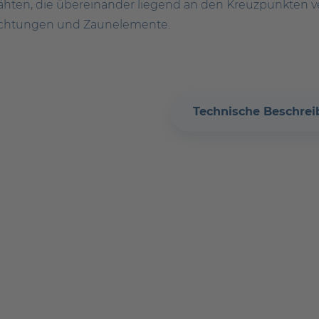
hten, die übereinander liegend an den Kreuzpunkten ve
richtungen und Zaunelemente.
Technische Beschre