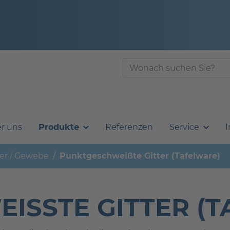
r uns
Produkte
Referenzen
Service
I
ter / Gewebe
Punktgeschweißte Gitter (Tafelware)
ISSTE GITTER (T