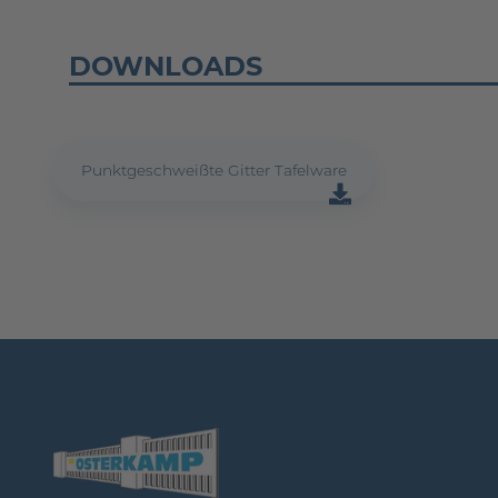
DOWNLOADS
Punktgeschweißte Gitter Tafelware