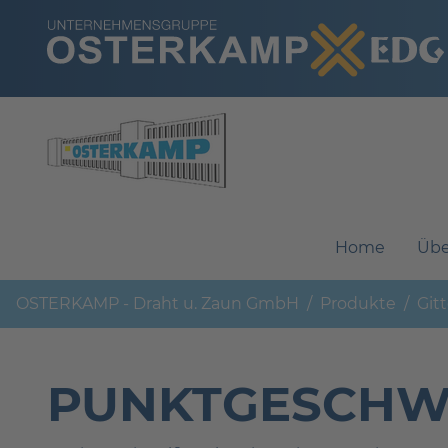
Navigation überspringen
Home
Übe
OSTERKAMP - Draht u. Zaun GmbH
Produkte
Git
PUNKTGESCHWE