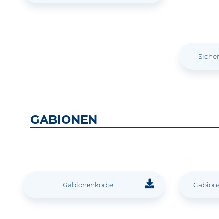
Siche
GABIONEN
Gabionenkörbe
Gabion