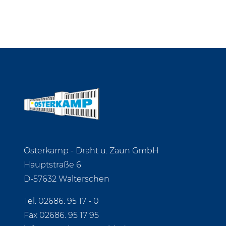
Osterkamp - Draht u. Zaun GmbH
Hauptstraße 6
D-57632 Walterschen
Tel.
02686. 95 17 - 0
Fax 02686. 95 17 95