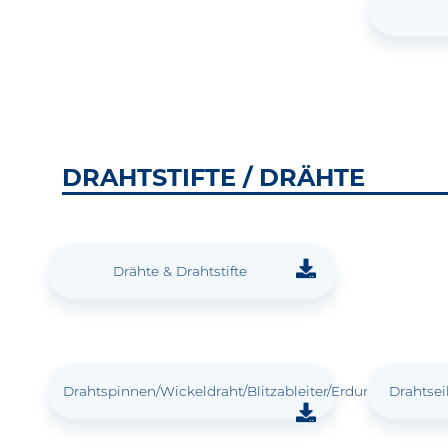
DRAHTSTIFTE / DRÄHTE
Drähte & Drahtstifte
Drahtspinnen/Wickeldraht/Blitzableiter/Erdungsband
Drahtsei