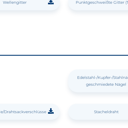
Wellengitter
Punktgeschweißte Gitter (T
Edelstahl-/Kupfer-/Stahln
geschmiedete Nägel
le/Drahtsackverschlüsse
Stacheldraht