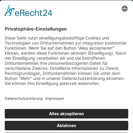
Raiffeisenstraße 2
D-57632 Giershausen
Tel.
02685. 98 802 - 0
Fax 02685. 95 802 - 29
Home
Über uns
Produkte
Bildergalerie
Service
Kontakt
© 2026 Osterkamp